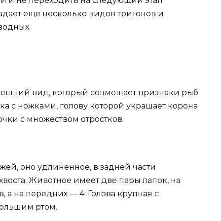
ии и не переходить на следующий этап
адает еще несколько видов тритонов и
водных.
нешний вид, который совмещает признаки рыб
ка с ножками, голову которой украшает корона
чки с множеством отростков.
жей, оно удлиненное, в задней части
хвоста. Животное имеет две пары лапок, на
, а на передних — 4. Голова крупная с
ольшим ртом.