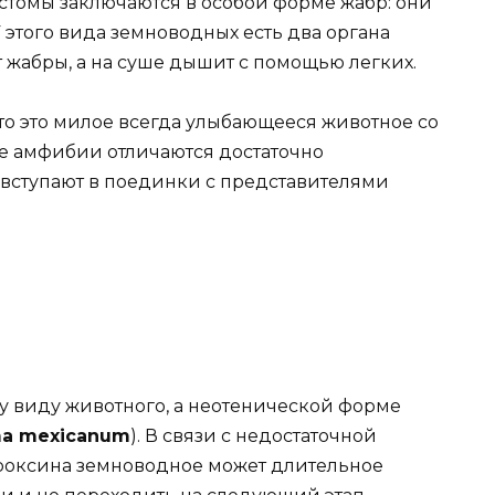
томы заключаются в особой форме жабр: они
У этого вида земноводных есть два органа
т жабры, а на суше дышит с помощью легких.
что это милое всегда улыбающееся животное со
е амфибии отличаются достаточно
вступают в поединки с представителями
 виду животного, а неотенической форме
a mexicanum
). В связи с недостаточной
роксина земноводное может длительное