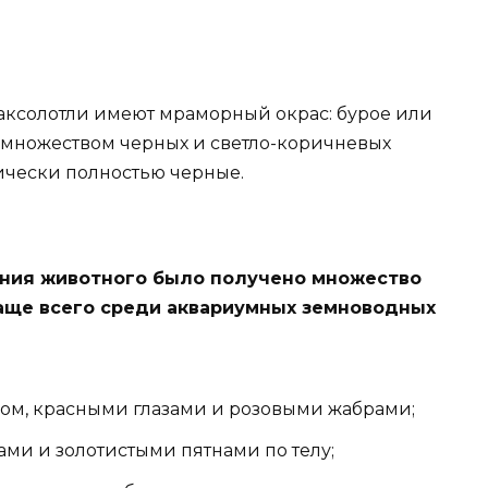
аксолотли имеют мраморный окрас: бурое или
 множеством черных и светло-коричневых
ически полностью черные.
ения животного было получено множество
Чаще всего среди аквариумных земноводных
лом, красными глазами и розовыми жабрами;
ами и золотистыми пятнами по телу;