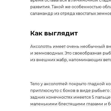
время оставаться в личиночной стад
развития. Такой же особенностью обл
саламандр из отряда хвостатых земно
Как выглядит
Аксолотль имеет очень необычный в
и земноводных. Это своеобразная рыб
из внешних жабр, напоминающих вето
Тело у аксолотлей покрыто гладкой ко
приплюснуто с боков в виде рыбьего 
задних конечностях имеется 5 пальцев
маленькими блестящими глазами и б