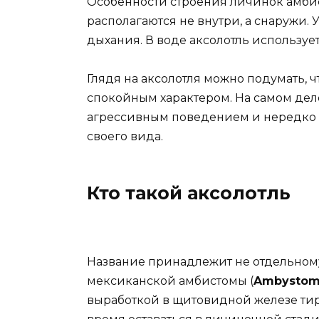
Особенности строения личинок амбис
располагаются не внутри, а снаружи. 
дыхания. В воде аксолотль используе
Глядя на аксолотля можно подумать, 
спокойным характером. На самом дел
агрессивным поведением и нередко 
своего вида.
Кто такой аксолотль
Название принадлежит не отдельному
мексиканской амбистомы (
Ambystom
выработкой в щитовидной железе ти