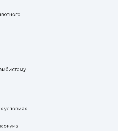
ивотного
 амбистому
х условиях
вариума