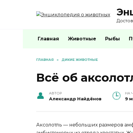
Перейти
Эн
к
содержанию
Достов
Главная
Животные
Рыбы
П
ГЛАВНАЯ
»
ДИКИЕ ЖИВОТНЫЕ
Всё об аксолот
АВТОР
НА 
Александр Найдёнов
9 
Аксолотль — небольших размеров ам
амбистомовых из отряда хвостатых. 