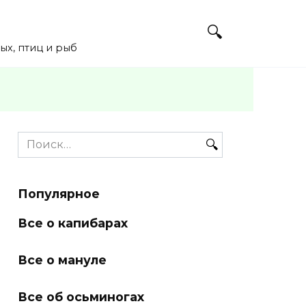
х, птиц и рыб
Search
for:
Популярное
Все о капибарах
Все о мануле
Все об осьминогах