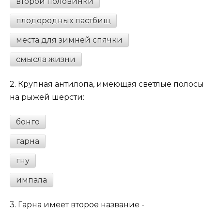
второй половинки
плодородных пастбищ
места для зимней спячки
смысла жизни
2.
Крупная антилопа, имеющая светлые полосы
на рыжей шерсти:
бонго
гарна
гну
импала
3.
Гарна имеет второе название -