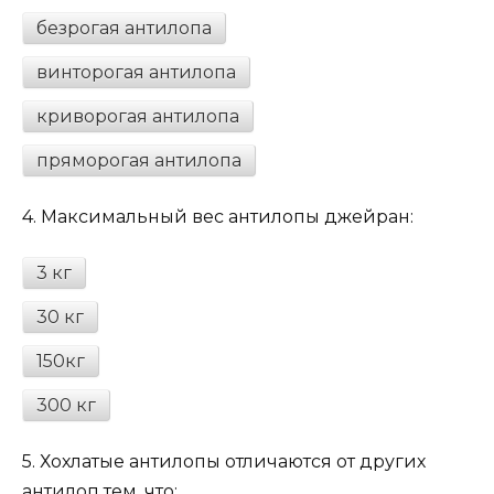
безрогая антилопа
винторогая антилопа
криворогая антилопа
пряморогая антилопа
4.
Максимальный вес антилопы джейран:
3 кг
30 кг
150кг
300 кг
5.
Хохлатые антилопы отличаются от других
антилоп тем, что: