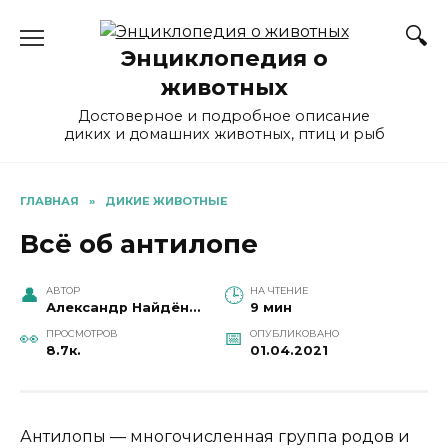
Перейти
к
Энциклопедия о
содержанию
животных
Достоверное и подробное описание
диких и домашних животных, птиц и рыб
ГЛАВНАЯ
»
ДИКИЕ ЖИВОТНЫЕ
Всё об антилопе
АВТОР
НА ЧТЕНИЕ
Александр Найдёнов
9 мин
ПРОСМОТРОВ
ОПУБЛИКОВАНО
8.7к.
01.04.2021
Антилопы — многочисленная группа родов и