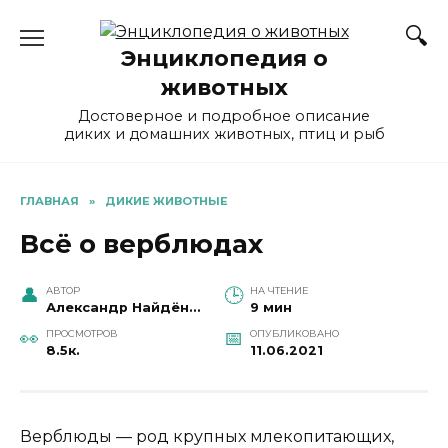
Перейти
к
Энциклопедия о
содержанию
животных
Достоверное и подробное описание
диких и домашних животных, птиц и рыб
ГЛАВНАЯ
»
ДИКИЕ ЖИВОТНЫЕ
Всё о верблюдах
АВТОР
НА ЧТЕНИЕ
Александр Найдёнов
9 мин
ПРОСМОТРОВ
ОПУБЛИКОВАНО
8.5к.
11.06.2021
Верблюды — род крупных млекопитающих,