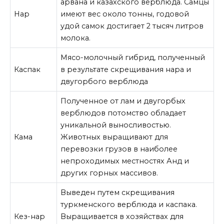
арвана и казахского верблюда. Самцы
Нар
имеют вес около тонны, годовой
удой самок достигает 2 тысяч литров
молока.
Мясо-молочный гибрид, полученный
Каспак
в результате скрещивания нара и
двугорбого верблюда
Полученное от лам и двугорбых
верблюдов потомство обладает
уникальной выносливостью.
Кама
Животных выращивают для
перевозки грузов в наиболее
непроходимых местностях Анд и
других горных массивов.
Выведен путем скрещивания
туркменского верблюда и каспака.
Кез-нар
Выращивается в хозяйствах для