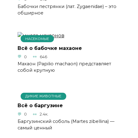
Бабочки пестрянки (лат. Zygaenidae) – это
обширное
НАСЕКОМЫЕ
Всё о бабочке махаоне
0
646
Махаон (Papilio machaon) представляет
собой крупную
ДИКИЕ ЖИВОТНЫЕ
Всё о баргузине
0
2.4к.
Баргузинский соболь (Martes zibellina) —
самый ценный