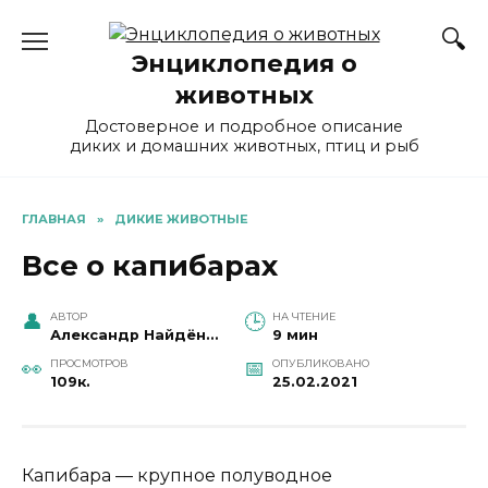
Перейти
к
Энциклопедия о
содержанию
животных
Достоверное и подробное описание
диких и домашних животных, птиц и рыб
ГЛАВНАЯ
»
ДИКИЕ ЖИВОТНЫЕ
Все о капибарах
АВТОР
НА ЧТЕНИЕ
Александр Найдёнов
9 мин
ПРОСМОТРОВ
ОПУБЛИКОВАНО
109к.
25.02.2021
Капибара — крупное полуводное