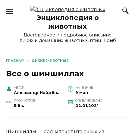
Перейти
к
Энциклопедия о
содержанию
животных
Достоверное и подробное описание
диких и домашних животных, птиц и рыб
ГЛАВНАЯ
»
ДИКИЕ ЖИВОТНЫЕ
Все о шиншиллах
АВТОР
НА ЧТЕНИЕ
Александр Найдёнов
9 мин
ПРОСМОТРОВ
ОПУБЛИКОВАНО
5.8к.
02.01.2021
Шиншиллы — род млекопитающих из