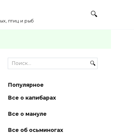
х, птиц и рыб
Search
for:
Популярное
Все о капибарах
Все о мануле
Все об осьминогах