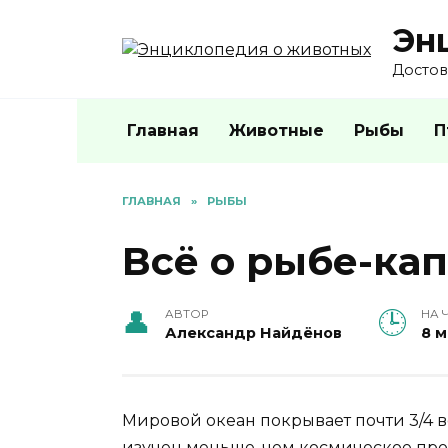
Перейти
Эн
к
содержанию
Достов
Главная
Животные
Рыбы
П
ГЛАВНАЯ
»
РЫБЫ
Всё о рыбе-ка
АВТОР
НА 
Александр Найдёнов
8 
Мировой океан покрывает почти 3/4 в
изучен меньше, чем космическое прос