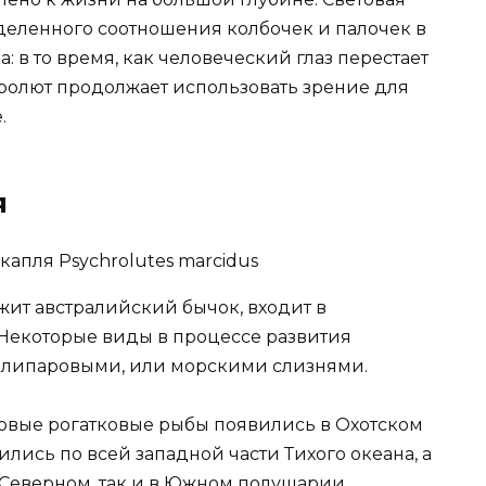
ределенного соотношения колбочек и палочек в
: в то время, как человеческий глаз перестает
ихролют продолжает использовать зрение для
.
я
ит австралийский бычок, входит в
Некоторые виды в процессе развития
 липаровыми, или морскими слизнями.
ервые рогатковые рыбы появились в Охотском
лись по всей западной части Тихого океана, а
 Северном, так и в Южном полушарии.