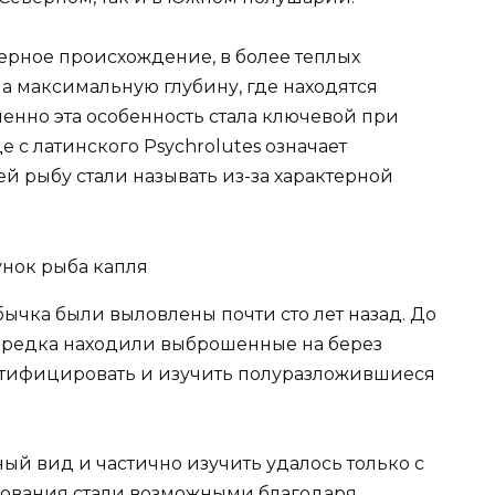
рное происхождение, в более теплых
а максимальную глубину, где находятся
енно эта особенность стала ключевой при
 с латинского Psychrolutes означает
й рыбу стали называть из-за характерной
ычка были выловлены почти сто лет назад. До
зредка находили выброшенные на берез
тифицировать и изучить полуразложившиеся
ый вид и частично изучить удалось только с
дования стали возможными благодаря