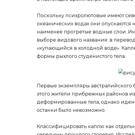
Поскольку психролютовые имеют севе
океанических водах они опускаются н
наименее прогретые водные слои. Им
выборе видового названия: в переводе
«купающийся в холодной воде». Капле
формы рыхлого студенистого тела.
Первые экземпляры австралийского б
этого жители прибрежных районов и
деформированные тела, однако иден
останки было невозможно.
Классифицировать каплю как отдельн
середины прошлого столетия. Иссле