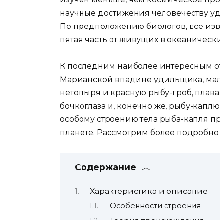
научные достижения человечеству уд
По предположению биологов, все изв
пятая часть от живущих в океаническ
К последним наиболее интересным о
Марианской впадине удильщика, ма
нетопыря и красную рыбу-гроб, плав
бочкоглаза и, конечно же, рыбу-кап
особому строению тела рыба-капля п
планете. Рассмотрим более подробно 
Содержание
Характеристика и описание
Особенности строения