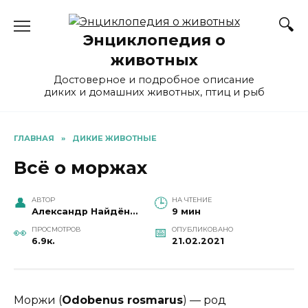
Перейти
к
Энциклопедия о
содержанию
животных
Достоверное и подробное описание
диких и домашних животных, птиц и рыб
ГЛАВНАЯ
»
ДИКИЕ ЖИВОТНЫЕ
Всё о моржах
АВТОР
НА ЧТЕНИЕ
Александр Найдёнов
9 мин
ПРОСМОТРОВ
ОПУБЛИКОВАНО
6.9к.
21.02.2021
Моржи (
Odobenus rosmarus
) — род