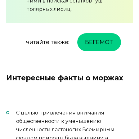
ними в поисках остатков туш
полярных лисиц.
читайте также:
БЕГЕМОТ
Интересные факты о моржах
С целью привлечения внимания
общественности к уменьшению
численности ластоногих Всемирным
фондом природы была выдвинута