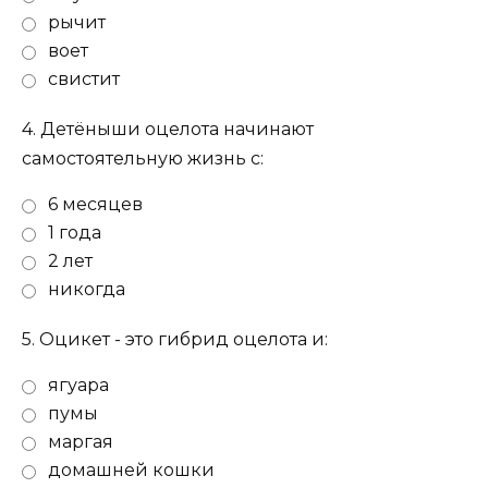
рычит
воет
свистит
4.
Детёныши оцелота начинают
самостоятельную жизнь с:
6 месяцев
1 года
2 лет
никогда
5.
Оцикет - это гибрид оцелота и:
ягуара
пумы
маргая
домашней кошки