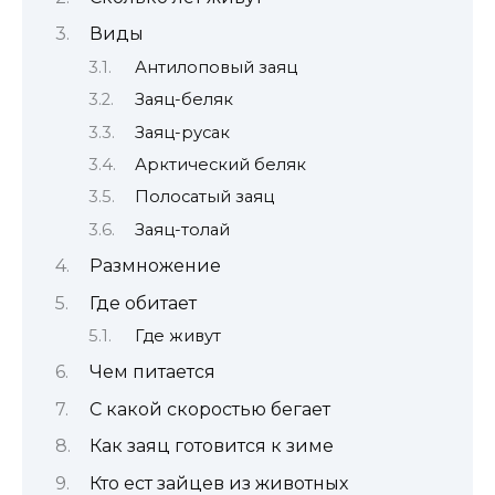
Виды
Антилоповый заяц
Заяц-беляк
Заяц-русак
Арктический беляк
Полосатый заяц
Заяц-толай
Размножение
Где обитает
Где живут
Чем питается
С какой скоростью бегает
Как заяц готовится к зиме
Кто ест зайцев из животных